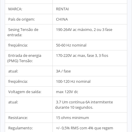
MARCA:
RENTAI
País de origem:
CHINA
Sesing Tensão de
190-264V ac máximo, 2 ou 3 fase
entrada:
freqüência:
50-60 Hz nominal
Entrada de energia
170-220V ac max, fase 3, 3 fios
(PMG) Tensão:
atual:
3A / fase
freqüência:
100-120 Hz nominal
Voltagem de saída:
max 120V dc
atual:
3.7 Um contínua 6A intermitente
durante 10 segundos.
Resistance:
15 ohms minimum
Regulamento:
+/- 0,5% RMS com 4% que regem