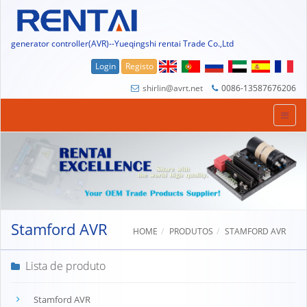
generator controller(AVR)--Yueqingshi rentai Trade Co.,Ltd
Login
Registo
shirlin@avrt.net
0086-13587676206
Stamford AVR
HOME
PRODUTOS
STAMFORD AVR
Lista de produto
Stamford AVR